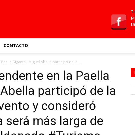
Te
Ma
Di
CONTACTO
 Paella Gigante Miguel Abella participó de la...
endente en la Paella
bella participó de la
evento y consideró
 será más larga de