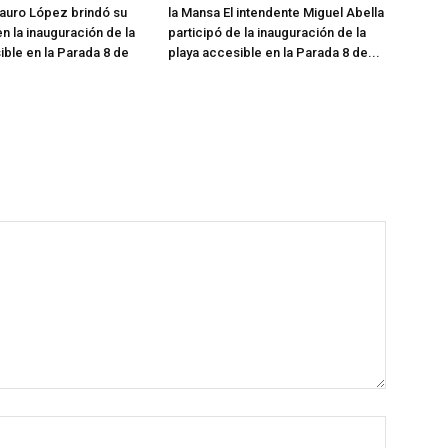
auro López brindó su
la Mansa El intendente Miguel Abella
n la inauguración de la
participó de la inauguración de la
ible en la Parada 8 de
playa accesible en la Parada 8 de...