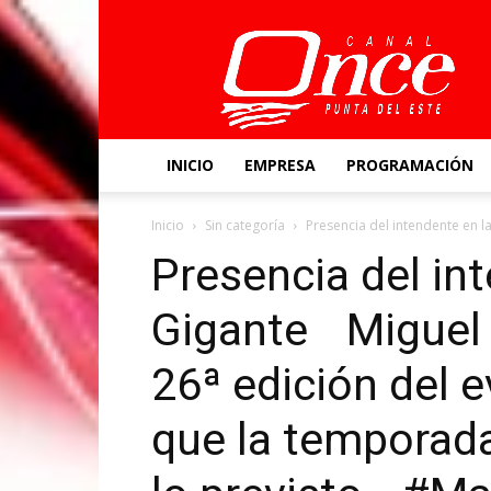
Canal
Once
INICIO
EMPRESA
PROGRAMACIÓN
Inicio
Sin categoría
Presencia del intendente en la
Presencia del int
Gigante Miguel A
26ª edición del 
que la temporada