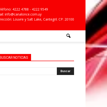
léfono: 4222 4788 - 4222 9549
il: info@canalonce.com.uy
rección: Louvre y Salt Lake, Cantegril. CP: 20100
BUSCAR NOTICIAS