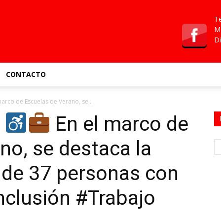
Te
Ma
Di
CONTACTO
marco de Escuelas de Verano, se...
|
En el marco de
no, se destaca la
l de 37 personas con
nclusión #Trabajo