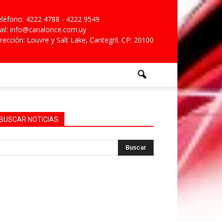
léfono: 4222 4788 - 4222 9549
il: info@canalonce.com.uy
rección: Louvre y Salt Lake, Cantegril. CP: 20100
BUSCAR NOTICIAS