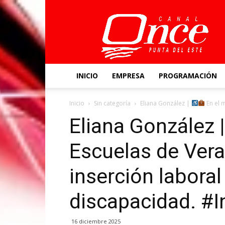
Canal
Once
INICIO
EMPRESA
PROGRAMACIÓN
Inicio
Sin categoría
Eliana González |
En el 
Eliana González 
Escuelas de Vera
inserción labora
discapacidad. #I
16 diciembre 2025