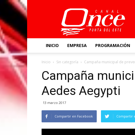
Canal
Once
INICIO
EMPRESA
PROGRAMACIÓN
Inicio
Sin categoría
Campaña municipal de preve
Campaña municip
Aedes Aegypti
13 marzo 2017
Compartir en Facebook
Compartir 