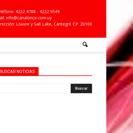
léfono: 4222 4788 - 4222 9549
il: info@canalonce.com.uy
rección: Louvre y Salt Lake, Cantegril. CP: 20100
BUSCAR NOTICIAS