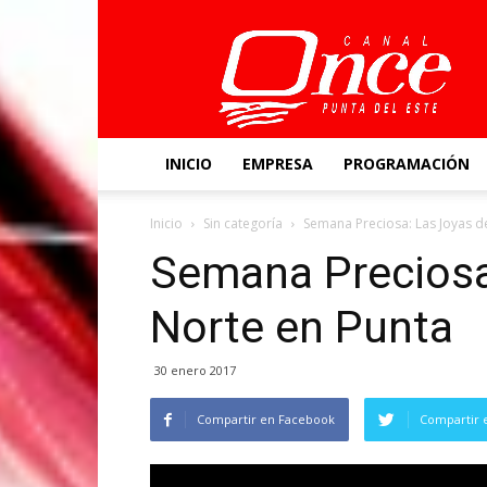
Canal
Once
INICIO
EMPRESA
PROGRAMACIÓN
Inicio
Sin categoría
Semana Preciosa: Las Joyas d
Semana Preciosa
Norte en Punta
30 enero 2017
Compartir en Facebook
Compartir 