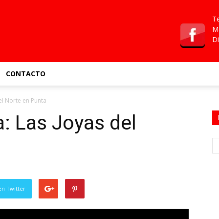
Te
Ma
Di
CONTACTO
el Norte en Punta
: Las Joyas del
en Twitter