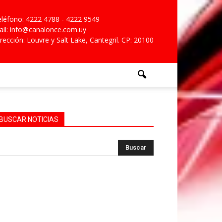
léfono: 4222 4788 - 4222 9549
il: info@canalonce.com.uy
rección: Louvre y Salt Lake, Cantegril. CP: 20100
BUSCAR NOTICIAS