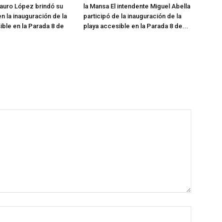
auro López brindó su
la Mansa El intendente Miguel Abella
n la inauguración de la
participó de la inauguración de la
ible en la Parada 8 de
playa accesible en la Parada 8 de...