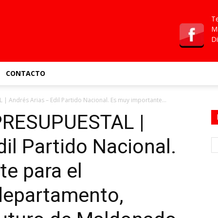
Te
Ma
Di
CONTACTO
Andrés Arias – Edil Partido Nacional. Es muy importante...
PRESUPUESTAL |
il Partido Nacional.
e para el
 departamento,