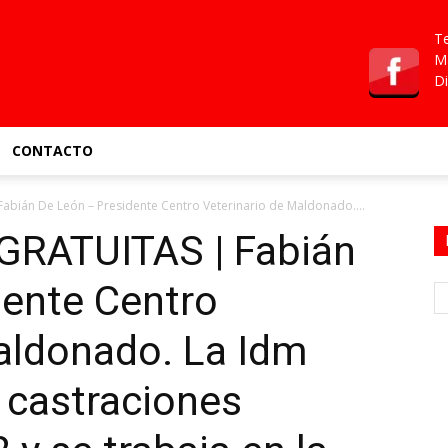
Te
Ma
Di
CONTACTO
bián De León – Presidente Centro Veterinario de Maldonado....
RATUITAS | Fabián
dente Centro
aldonado. La Idm
 castraciones