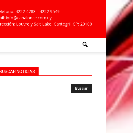
léfono: 4222 4788 - 4222 9549
il: info@canalonce.com.uy
rección: Louvre y Salt Lake, Cantegril. CP: 20100
BUSCAR NOTICIAS