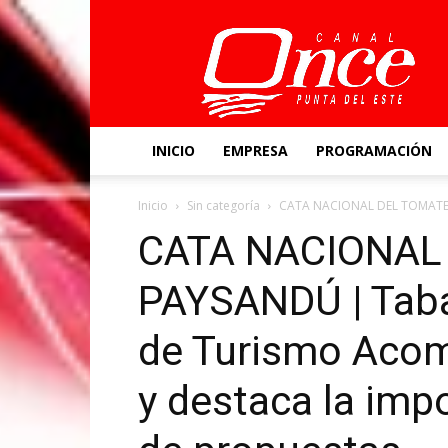
Canal
Once
INICIO
EMPRESA
PROGRAMACIÓN
Inicio
Sin categoría
CATA NACIONAL DEL TOMATE EN
CATA NACIONAL
PAYSANDÚ | Taba
de Turismo Acom
y destaca la imp