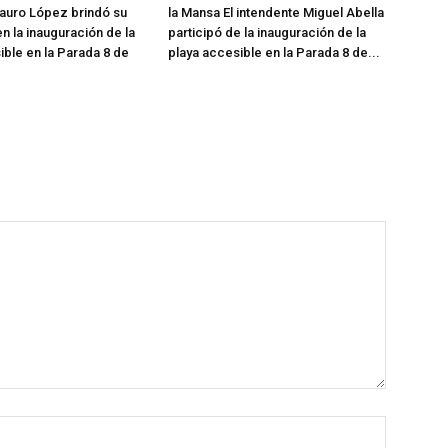
auro López brindó su
la Mansa El intendente Miguel Abella
n la inauguración de la
participó de la inauguración de la
ible en la Parada 8 de
playa accesible en la Parada 8 de...