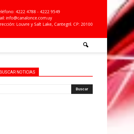
léfono: 4222 4788 - 4222 9549
il: info@canalonce.com.uy
rección: Louvre y Salt Lake, Cantegril. CP: 20100
BUSCAR NOTICIAS