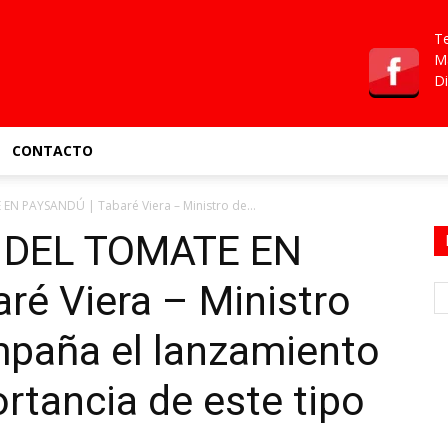
Te
Ma
Di
CONTACTO
 PAYSANDÚ | Tabaré Viera – Ministro de...
 DEL TOMATE EN
ré Viera – Ministro
paña el lanzamiento
ortancia de este tipo