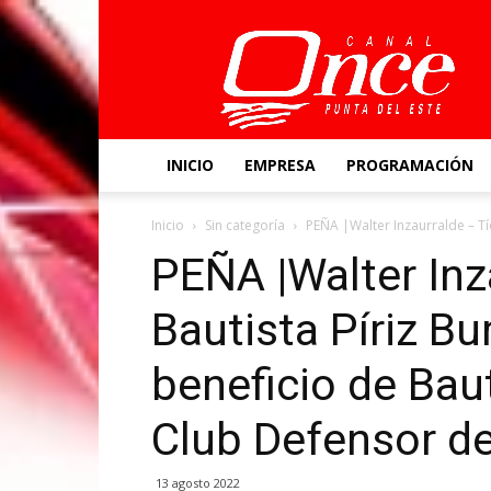
Canal
Once
INICIO
EMPRESA
PROGRAMACIÓN
Inicio
Sin categoría
PEÑA |Walter Inzaurralde – Tío
PEÑA |Walter Inz
Bautista Píriz B
beneficio de Baut
Club Defensor d
13 agosto 2022