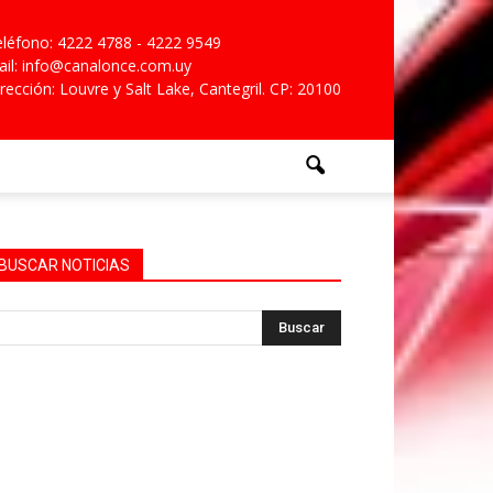
léfono: 4222 4788 - 4222 9549
il: info@canalonce.com.uy
rección: Louvre y Salt Lake, Cantegril. CP: 20100
BUSCAR NOTICIAS