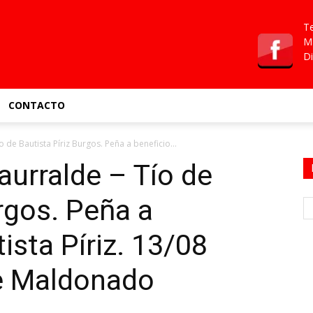
Te
Ma
Di
CONTACTO
 de Bautista Píriz Burgos. Peña a beneficio...
aurralde – Tío de
urgos. Peña a
ista Píriz. 13/08
e Maldonado