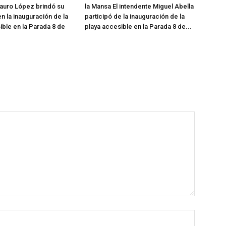
auro López brindó su
la Mansa El intendente Miguel Abella
n la inauguración de la
participó de la inauguración de la
ible en la Parada 8 de
playa accesible en la Parada 8 de...