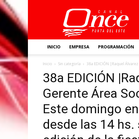
Canal
Once
INICIO
EMPRESA
PROGRAMACIÓN
Inicio
Sin categoría
38a EDICIÓN |Raquel Álvarez –
38a EDICIÓN |Raq
Gerente Área Soc
Este domingo en
desde las 14 hs. 