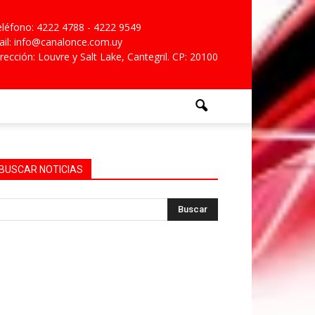
léfono: 4222 4788 - 4222 9549
il: info@canalonce.com.uy
rección: Louvre y Salt Lake, Cantegril. CP: 20100
BUSCAR NOTICIAS