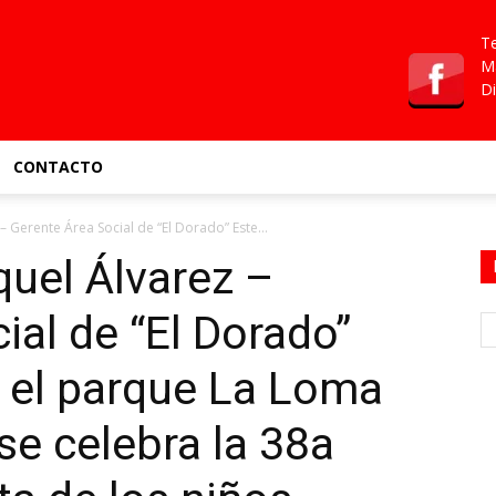
Te
Ma
Di
CONTACTO
 Gerente Área Social de “El Dorado” Este...
uel Álvarez –
ial de “El Dorado”
 el parque La Loma
se celebra la 38a