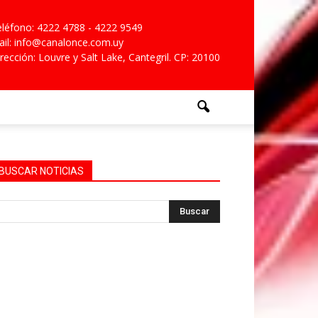
léfono: 4222 4788 - 4222 9549
il: info@canalonce.com.uy
rección: Louvre y Salt Lake, Cantegril. CP: 20100
BUSCAR NOTICIAS