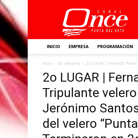
Canal
Once
INICIO
EMPRESA
PROGRAMACIÓN
Inicio
Sin categoría
2o LUGAR | Fernando “Nano” An
2o LUGAR | Fern
Tripulante velero
Jerónimo Santos
del velero “Punta