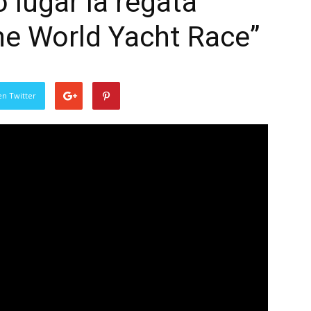
 lugar la regata
he World Yacht Race”
en Twitter