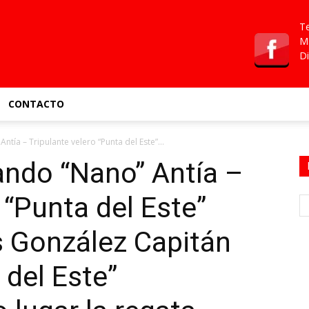
Te
Ma
Di
CONTACTO
tía – Tripulante velero “Punta del Este”...
ando “Nano” Antía –
 “Punta del Este”
 González Capitán
 del Este”