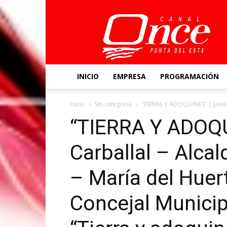
Canal
Once
INICIO
EMPRESA
PROGRAMACIÓN
Inicio
Sin categoría
“TIERRA Y ADOQUINES” | Javier 
“TIERRA Y ADOQU
Carballal – Alcal
– María del Hue
Concejal Municip