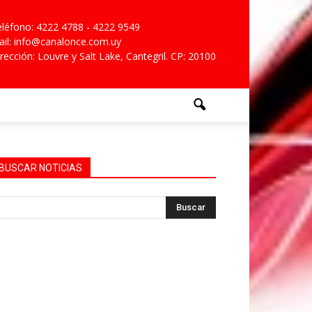
léfono: 4222 4788 - 4222 9549
il: info@canalonce.com.uy
rección: Louvre y Salt Lake, Cantegril. CP: 20100
BUSCAR NOTICIAS