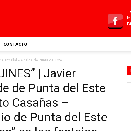
Te
Ma
Di
CONTACTO
Carballal – Alcalde de Punta del Este...
INES” | Javier
de de Punta del Este
rto Casañas –
io de Punta del Este