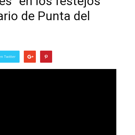
es” en los festejos
ario de Punta del
en Twitter