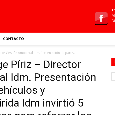
Te
Ma
Di
CONTACTO
ector Gestión Ambiental Idm. Presentación de parte...
e Píriz – Director
al Idm. Presentación
ehículos y
ida Idm invirtió 5