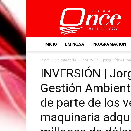
Canal
Once
INICIO
EMPRESA
PROGRAMACIÓN
Inicio
Sin categoría
INVERSIÓN | Jorge Píriz – Dir
INVERSIÓN | Jorg
Gestión Ambient
de parte de los v
maquinaria adquir