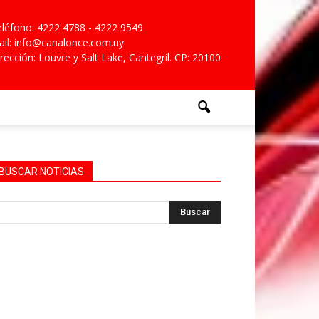
léfono: 4222 4788 - 4222 9549
il: info@canalonce.com.uy
rección: Louvre y Salt Lake, Cantegril. CP: 20100
BUSCAR NOTICIAS