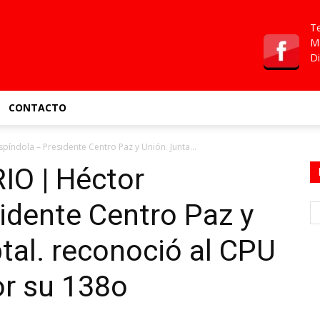
Te
Ma
Di
CONTACTO
índola – Presidente Centro Paz y Unión. Junta...
O | Héctor
idente Centro Paz y
tal. reconoció al CPU
r su 138o