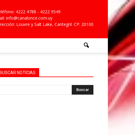
léfono: 4222 4788 - 4222 9549
il: info@canalonce.com.uy
rección: Louvre y Salt Lake, Cantegril. CP: 20100
BUSCAR NOTICIAS