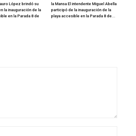
auro López brindó su
la Mansa El intendente Miguel Abella
n la inauguración de la
participó de la inauguración de la
ible en la Parada 8 de
playa accesible en la Parada 8 de...