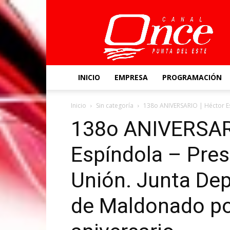
Canal
Once
INICIO
EMPRESA
PROGRAMACIÓN
Inicio
Sin categoría
138o ANIVERSARIO | Héctor Esp
138o ANIVERSARI
Espíndola – Pres
Unión. Junta Dep
de Maldonado po