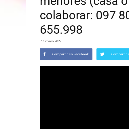
menores (casa o 
colaborar: 097 8
655.998
16 mayo 2022
Compartir en Facebook
Compartir 