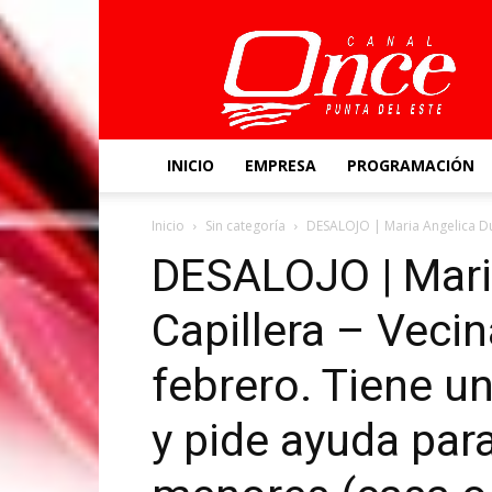
Canal
Once
INICIO
EMPRESA
PROGRAMACIÓN
Inicio
Sin categoría
DESALOJO | Maria Angelica Dua
DESALOJO | Mari
Capillera – Vecin
febrero. Tiene u
y pide ayuda para