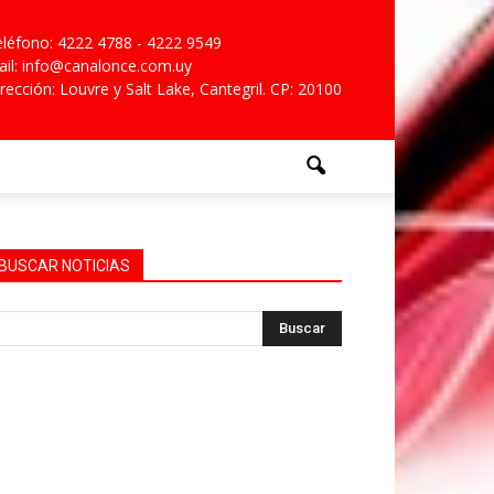
léfono: 4222 4788 - 4222 9549
il: info@canalonce.com.uy
rección: Louvre y Salt Lake, Cantegril. CP: 20100
BUSCAR NOTICIAS