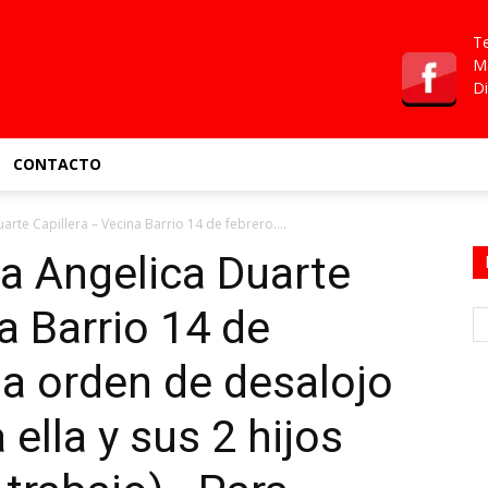
Te
Ma
Di
CONTACTO
rte Capillera – Vecina Barrio 14 de febrero....
a Angelica Duarte
a Barrio 14 de
na orden de desalojo
 ella y sus 2 hijos