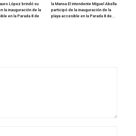
auro López brindó su
la Mansa El intendente Miguel Abella
n la inauguración de la
participó de la inauguración de la
ible en la Parada 8 de
playa accesible en la Parada 8 de...