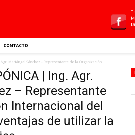
Te
Ma
Di
CONTACTO
gr. Mariángel Sánchez – Representante de la Organización...
NICA | Ing. Agr.
ez – Representante
n Internacional del
entajas de utilizar la