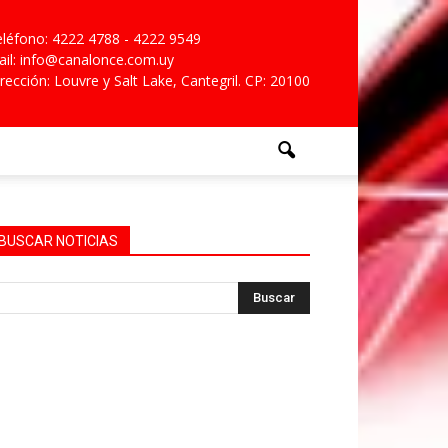
léfono: 4222 4788 - 4222 9549
il: info@canalonce.com.uy
rección: Louvre y Salt Lake, Cantegril. CP: 20100
BUSCAR NOTICIAS