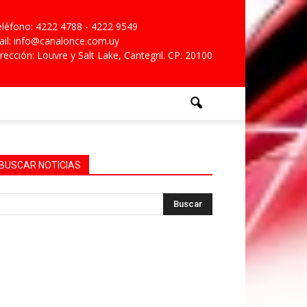
léfono: 4222 4788 - 4222 9549
il: info@canalonce.com.uy
rección: Louvre y Salt Lake, Cantegril. CP: 20100
BUSCAR NOTICIAS