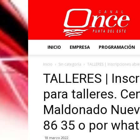
Canal
Once
INICIO
EMPRESA
PROGRAMACIÓN
Inicio
Sin categoría
TALLERES | Inscripciones abie
TALLERES | Inscr
para talleres. Ce
Maldonado Nuevo
86 35 o por what
18 marzo 2022