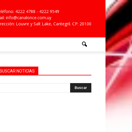
léfono: 4222 4788 - 4222 9549
il: info@canalonce.com.uy
rección: Louvre y Salt Lake, Cantegril. CP: 20100
BUSCAR NOTICIAS