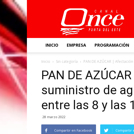
Canal
Once
INICIO
EMPRESA
PROGRAMACIÓN
Inicio
Sin categoría
PAN DE AZÚCAR | Afectación 
PAN DE AZÚCAR |
suministro de a
entre las 8 y las 
28 marzo 2022
Compartir en Facebook
Compartir 