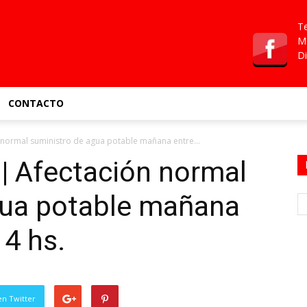
Te
Ma
Di
CONTACTO
normal suministro de agua potable mañana entre...
 Afectación normal
gua potable mañana
14 hs.
en Twitter