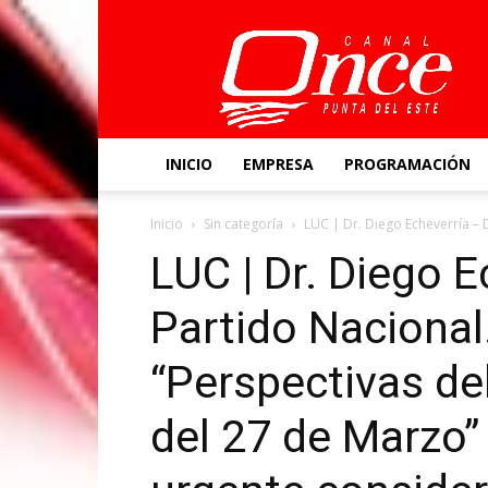
Canal
Once
INICIO
EMPRESA
PROGRAMACIÓN
Inicio
Sin categoría
LUC | Dr. Diego Echeverría – 
LUC | Dr. Diego 
Partido Nacional
“Perspectivas d
del 27 de Marzo”