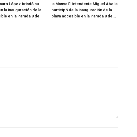
auro López brindó su
la Mansa El intendente Miguel Abella
n la inauguración de la
participó de la inauguración de la
ible en la Parada 8 de
playa accesible en la Parada 8 de...