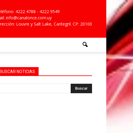
léfono: 4222 4788 - 4222 9549
il: info@canalonce.com.uy
rección: Louvre y Salt Lake, Cantegril. CP: 20100
BUSCAR NOTICIAS