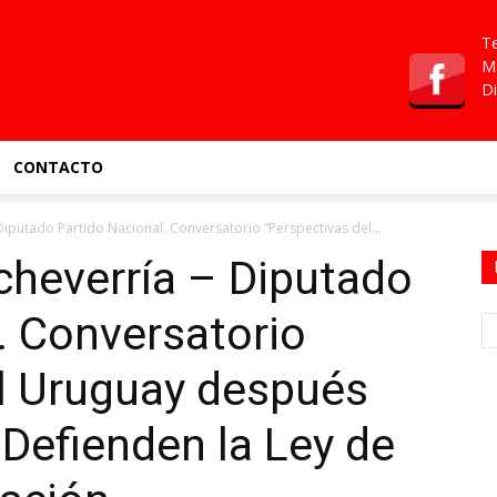
Te
Ma
Di
CONTACTO
Diputado Partido Nacional. Conversatorio “Perspectivas del...
Echeverría – Diputado
. Conversatorio
el Uruguay después
 Defienden la Ley de