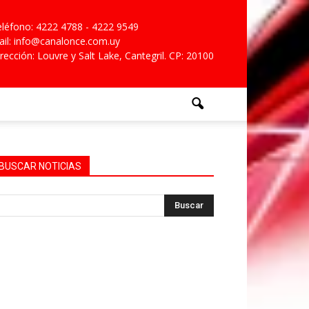
léfono: 4222 4788 - 4222 9549
il: info@canalonce.com.uy
rección: Louvre y Salt Lake, Cantegril. CP: 20100
BUSCAR NOTICIAS