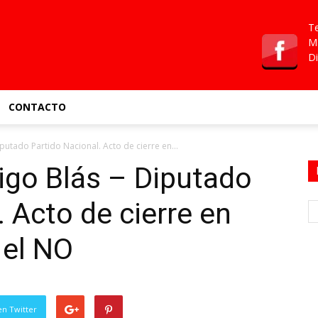
Te
Ma
Di
CONTACTO
utado Partido Nacional. Acto de cierre en...
go Blás – Diputado
 Acto de cierre en
 el NO
en Twitter