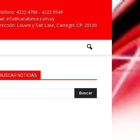
léfono: 4222 4788 - 4222 9549
il: info@canalonce.com.uy
rección: Louvre y Salt Lake, Cantegril. CP: 20100
BUSCAR NOTICIAS