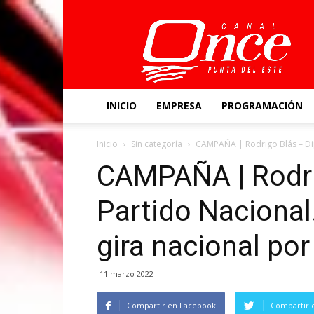
Canal
Once
INICIO
EMPRESA
PROGRAMACIÓN
Inicio
Sin categoría
CAMPAÑA | Rodrigo Blás – Dip
CAMPAÑA | Rodri
Partido Nacional.
gira nacional por
11 marzo 2022
Compartir en Facebook
Compartir 