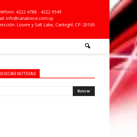
léfono: 4222 4788 - 4222 9549
il: info@canalonce.com.uy
rección: Louvre y Salt Lake, Cantegril. CP: 20100
BUSCAR NOTICIAS