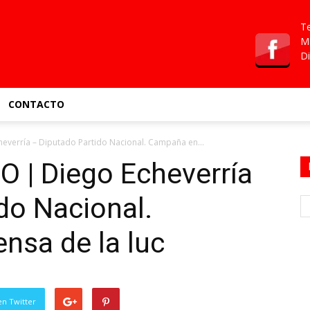
Te
Ma
Di
CONTACTO
verría – Diputado Partido Nacional. Campaña en...
| Diego Echeverría
do Nacional.
nsa de la luc
en Twitter