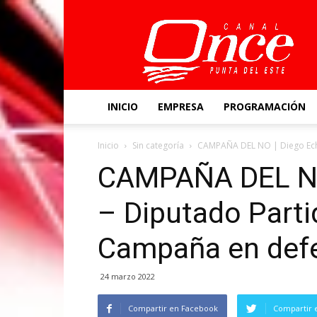
Canal
Once
INICIO
EMPRESA
PROGRAMACIÓN
Inicio
Sin categoría
CAMPAÑA DEL NO | Diego Eche
CAMPAÑA DEL NO 
– Diputado Parti
Campaña en defe
24 marzo 2022
Compartir en Facebook
Compartir 