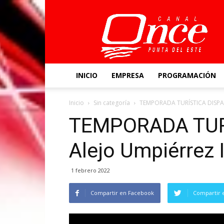
Canal
Once
INICIO
EMPRESA
PROGRAMACIÓN
Inicio
Sin categoría
TEMPORADA TURÍSTICA DISPAR
TEMPORADA TURÍ
Alejo Umpiérrez
1 febrero 2022
Compartir en Facebook
Compartir 