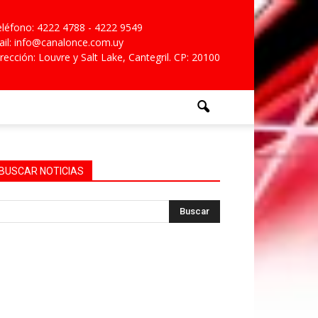
léfono: 4222 4788 - 4222 9549
il: info@canalonce.com.uy
rección: Louvre y Salt Lake, Cantegril. CP: 20100
BUSCAR NOTICIAS