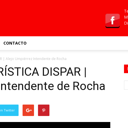
Te
Ma
Di
CONTACTO
 | Alejo Umpiérrez Intendente de Rocha
STICA DISPAR |
 Intendente de Rocha
en Twitter