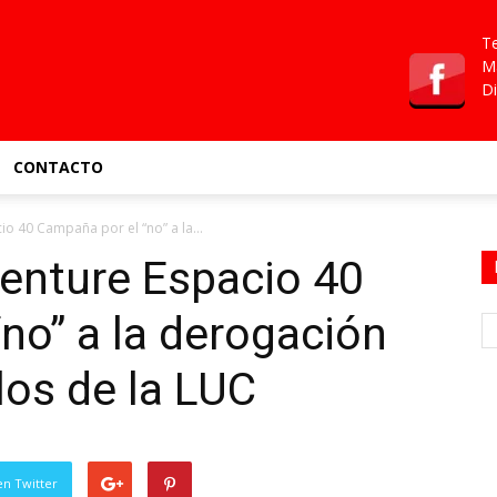
Te
Ma
Di
CONTACTO
io 40 Campaña por el “no” a la...
venture Espacio 40
no” a la derogación
los de la LUC
en Twitter