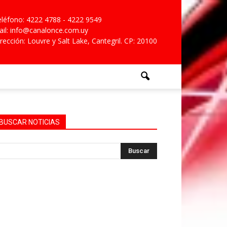
léfono: 4222 4788 - 4222 9549
il: info@canalonce.com.uy
rección: Louvre y Salt Lake, Cantegril. CP: 20100
BUSCAR NOTICIAS