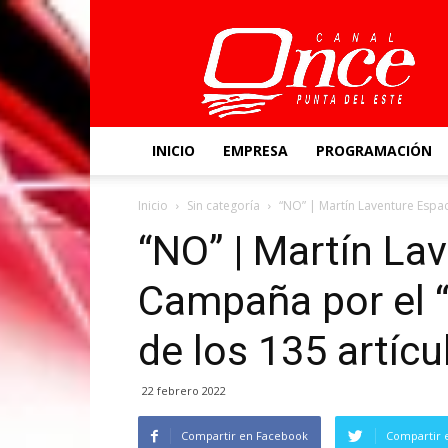
Canal
Once
INICIO
EMPRESA
PROGRAMACIÓN
Inicio
Sin categoría
“NO” | Martín Laventure Espac
“NO” | Martín La
Campaña por el “
de los 135 artícu
22 febrero 2022
Compartir en Facebook
Compartir 