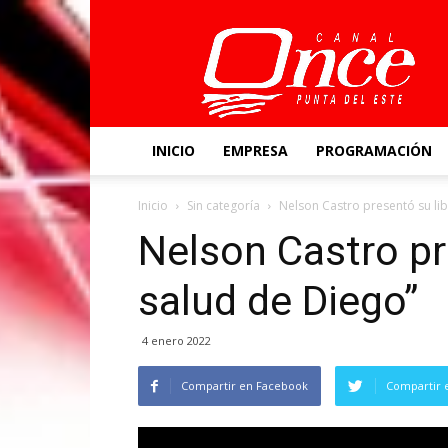
Canal
Once
INICIO
EMPRESA
PROGRAMACIÓN
Inicio
Sin categoría
Nelson Castro presentó su lib
Nelson Castro pr
salud de Diego”
4 enero 2022
Compartir en Facebook
Compartir 