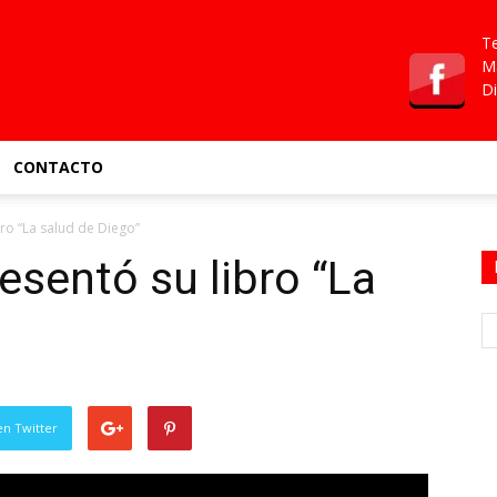
Te
Ma
Di
CONTACTO
ro “La salud de Diego”
esentó su libro “La
en Twitter