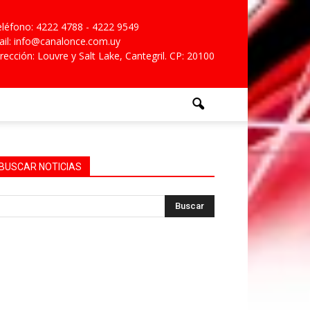
léfono: 4222 4788 - 4222 9549
il: info@canalonce.com.uy
rección: Louvre y Salt Lake, Cantegril. CP: 20100
BUSCAR NOTICIAS