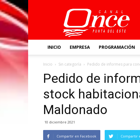
Canal
Once
INICIO
EMPRESA
PROGRAMACIÓN
Inicio
Sin categoría
Pedido de informes para conoc
Pedido de inform
stock habitacion
Maldonado
10 diciembre 2021
Compartir en Facebook
Compartir 