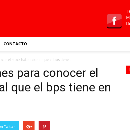
Te
Ma
Di
CONTACTO
er el stock habitacional que el bps tiene...
es para conocer el
al que el bps tiene en
en Twitter