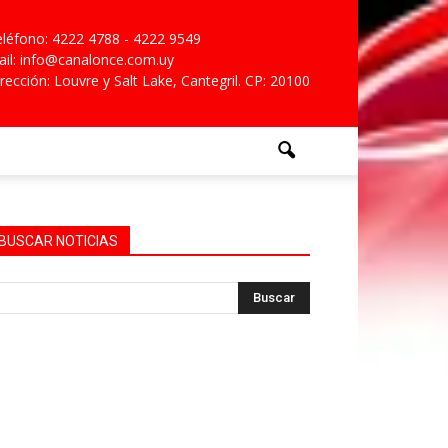
léfono: 4222 4788 - 4222 9549
il: info@canalonce.com.uy
rección: Louvre y Salt Lake, Cantegril. CP: 20100
BUSCAR NOTICIAS