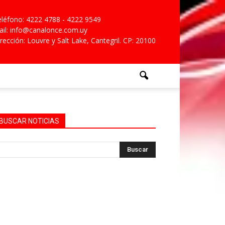
léfono: 4222 4788 - 4222 9549
il: info@canalonce.com.uy
rección: Louvre y Salt Lake, Cantegril. CP: 20100
BUSCAR NOTICIAS