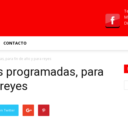
Te
Ma
Di
CONTACTO
s, para fin de año y para reyes
as programadas, para
 reyes
en Twitter