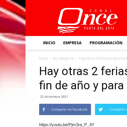
Canal
Once
INICIO
EMPRESA
PROGRAMACIÓN
Inicio
Sin categoría
Hay otras 2 ferias programada
Hay otras 2 feri
fin de año y para
23 diciembre 2021
Compartir en Facebook
Compartir 
https://youtu.be/Pjm3ra_P_4Y