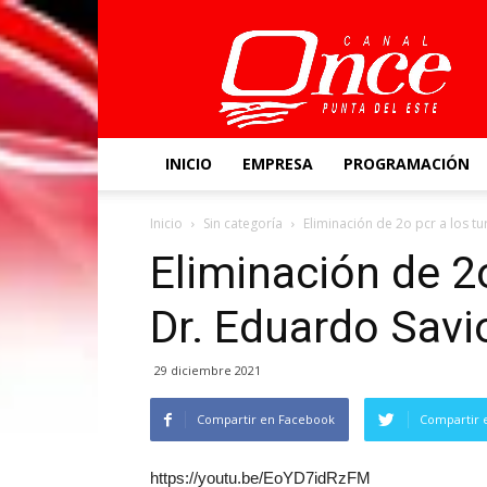
Canal
Once
INICIO
EMPRESA
PROGRAMACIÓN
Inicio
Sin categoría
Eliminación de 2o pcr a los t
Eliminación de 2o
Dr. Eduardo Savi
29 diciembre 2021
Compartir en Facebook
Compartir 
https://youtu.be/EoYD7idRzFM