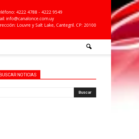
léfono: 4222 4788 - 4222 9549
il: info@canalonce.com.uy
rección: Louvre y Salt Lake, Cantegril. CP: 20100
BUSCAR NOTICIAS