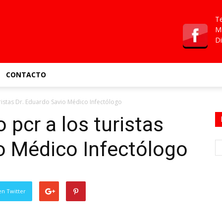
Te
Ma
Di
CONTACTO
uristas Dr. Eduardo Savio Médico Infectólogo
 pcr a los turistas
o Médico Infectólogo
en Twitter