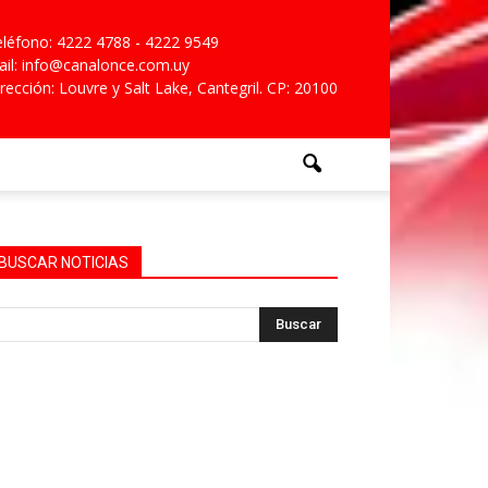
léfono: 4222 4788 - 4222 9549
il: info@canalonce.com.uy
rección: Louvre y Salt Lake, Cantegril. CP: 20100
BUSCAR NOTICIAS