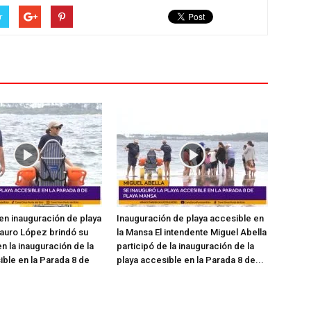
r
en inauguración de playa
Inauguración de playa accesible en
auro López brindó su
la Mansa El intendente Miguel Abella
n la inauguración de la
participó de la inauguración de la
ible en la Parada 8 de
playa accesible en la Parada 8 de...