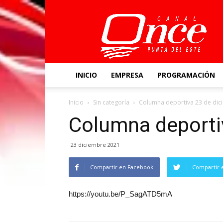
Canal
Once
INICIO
EMPRESA
PROGRAMACIÓN
Inicio
Sin categoría
Columna deportiva 23 de dic
Columna deporti
23 diciembre 2021
Compartir en Facebook
Compartir 
https://youtu.be/P_SagATD5mA