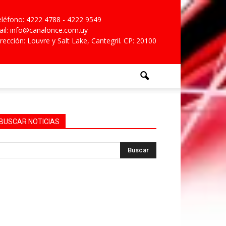
léfono: 4222 4788 - 4222 9549
il: info@canalonce.com.uy
rección: Louvre y Salt Lake, Cantegril. CP: 20100
BUSCAR NOTICIAS