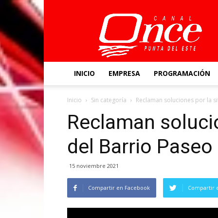
Canal
Once
INICIO
EMPRESA
PROGRAMACIÓN
Inicio
Sin categoría
Reclaman soluciones por la s
Reclaman solucio
del Barrio Paseo
15 noviembre 2021
Compartir en Facebook
Compartir 