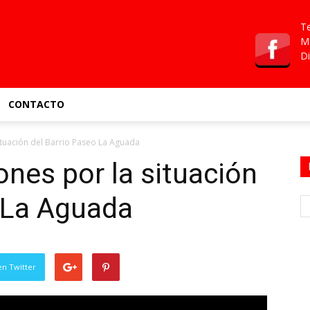
Te
Ma
Di
CONTACTO
ituación del Barrio Paseo La Aguada
nes por la situación
 La Aguada
en Twitter