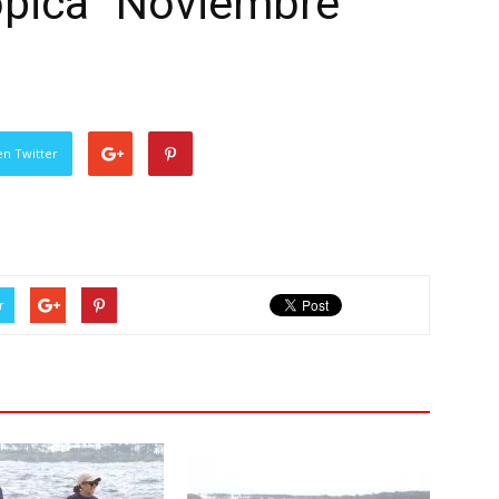
ópica “Noviembre
en Twitter
r