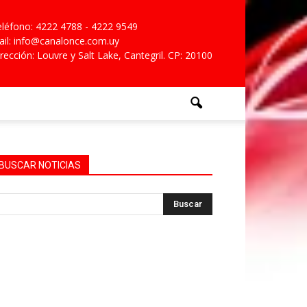
léfono: 4222 4788 - 4222 9549
il: info@canalonce.com.uy
rección: Louvre y Salt Lake, Cantegril. CP: 20100
BUSCAR NOTICIAS