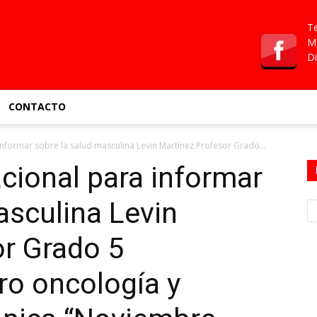
Te
Ma
Di
CONTACTO
nformar sobre la salud masculina Levin Martínez Profesor Grado...
cional para informar
asculina Levin
or Grado 5
ro oncología y