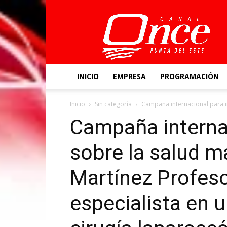
Canal
Once
INICIO
EMPRESA
PROGRAMACIÓN
Inicio
Sin categoría
Campaña internacional para i
Campaña interna
sobre la salud m
Martínez Profes
especialista en u