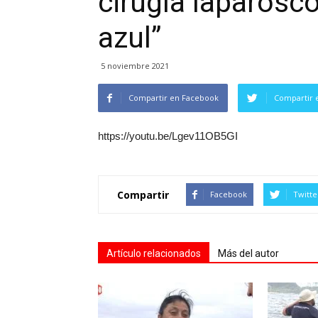
cirugía laparosc
azul”
5 noviembre 2021
Compartir en Facebook
Compartir 
https://youtu.be/Lgev11OB5GI
Compartir
Facebook
Twitte
Artículo relacionados
Más del autor