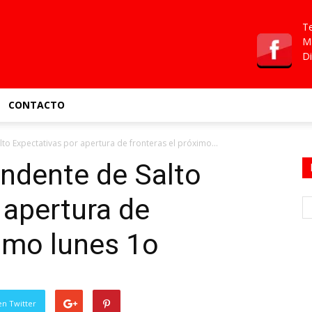
Te
Ma
Di
CONTACTO
to Expectativas por apertura de fronteras el próximo...
ndente de Salto
 apertura de
ximo lunes 1o
en Twitter