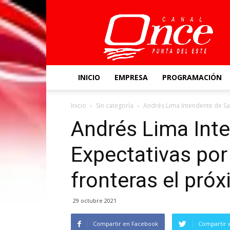
Canal
Once
INICIO
EMPRESA
PROGRAMACIÓN
Inicio
Sin categoría
Andrés Lima Intendente de Sal
Andrés Lima Inte
Expectativas por
fronteras el pró
29 octubre 2021
Compartir en Facebook
Compartir 