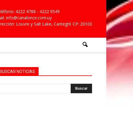
léfono: 4222 4788 - 4222 9549
il: info@canalonce.com.uy
rección: Louvre y Salt Lake, Cantegril. CP: 20100
BUSCAR NOTICIAS