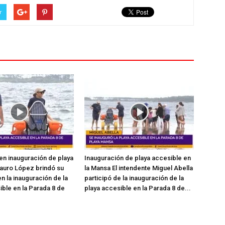
r
en inauguración de playa
Inauguración de playa accesible en
auro López brindó su
la Mansa El intendente Miguel Abella
n la inauguración de la
participó de la inauguración de la
ible en la Parada 8 de
playa accesible en la Parada 8 de...