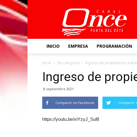
Canal
Once
INICIO
EMPRESA
PROGRAMACIÓN
Inicio
Sin categoría
Ingreso de propietarios extr
Ingreso de propi
8 septiembre 2021
Compartir en Facebook
Compartir 
https://youtu.be/xiYzyJ_Sul8