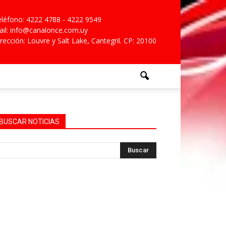
léfono: 4222 4788 - 4222 9549
il: info@canalonce.com.uy
rección: Louvre y Salt Lake, Cantegril. CP: 20100
BUSCAR NOTICIAS