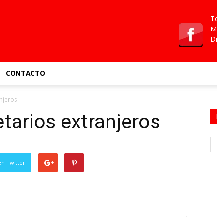
Te
Ma
Di
CONTACTO
anjeros
etarios extranjeros
en Twitter