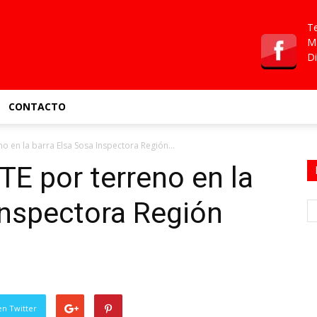
Te
Ma
Di
CONTACTO
 en la barra Elsa Sosa Inspectora Región...
E por terreno en la
Inspectora Región
en Twitter