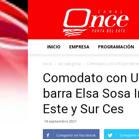
Canal
Once
INICIO
EMPRESA
PROGRAMACIÓN
Inicio
Sin categoría
Comodato con UTE por terreno
Comodato con UT
barra Elsa Sosa 
Este y Sur Ces
14 septiembre 2021
Compartir en Facebook
Compartir 