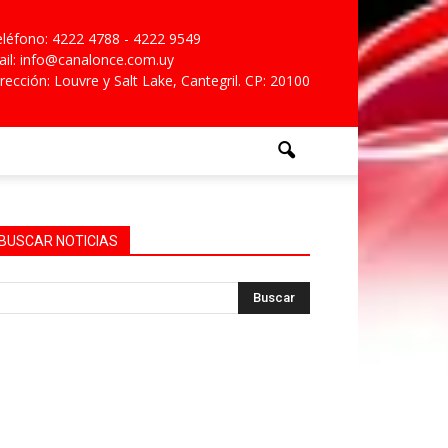
léfono: 4222 4788 - 4222 9549
il: info@canalonce.com.uy
rección: Louvre y Salt Lake, Cantegril. CP: 20100
BUSCAR NOTICIAS