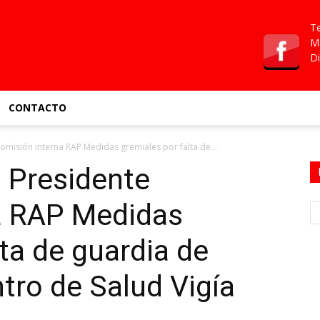
Te
Ma
Di
CONTACTO
omisión interna RAP Medidas gremiales por falta de...
 Presidente
a RAP Medidas
lta de guardia de
tro de Salud Vigía