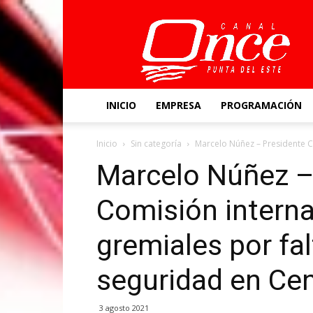
Canal
Once
INICIO
EMPRESA
PROGRAMACIÓN
Inicio
Sin categoría
Marcelo Núñez – Presidente C
Marcelo Núñez –
Comisión intern
gremiales por fa
seguridad en Cen
3 agosto 2021