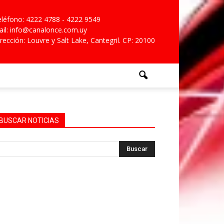
léfono: 4222 4788 - 4222 9549
il: info@canalonce.com.uy
rección: Louvre y Salt Lake, Cantegril. CP: 20100
BUSCAR NOTICIAS