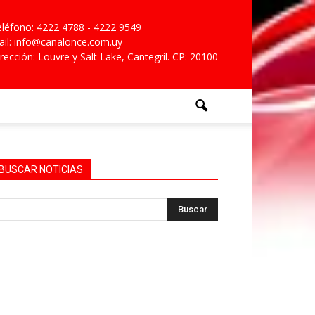
léfono: 4222 4788 - 4222 9549
il: info@canalonce.com.uy
rección: Louvre y Salt Lake, Cantegril. CP: 20100
BUSCAR NOTICIAS