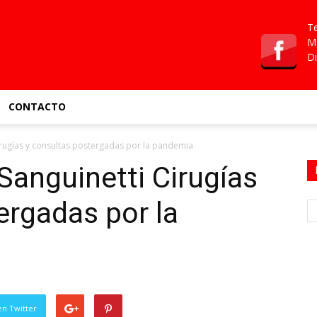
Te
Ma
Di
CONTACTO
irugías y consultas postergadas por la pandemia
Sanguinetti Cirugías
ergadas por la
en Twitter