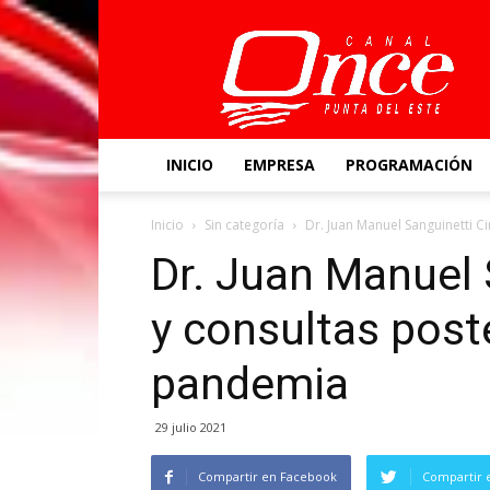
Canal
Once
INICIO
EMPRESA
PROGRAMACIÓN
Inicio
Sin categoría
Dr. Juan Manuel Sanguinetti C
Dr. Juan Manuel 
y consultas post
pandemia
29 julio 2021
Compartir en Facebook
Compartir 