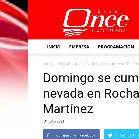
Canal
Once
INICIO
EMPRESA
PROGRAMACIÓN
Inicio
Sin categoría
Domingo se cumplen 30 años 
Domingo se cump
nevada en Rocha
Martínez
31 julio 2021
Compartir en Facebook
Compartir 