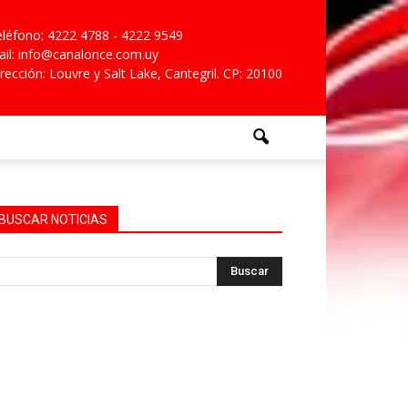
léfono: 4222 4788 - 4222 9549
il: info@canalonce.com.uy
rección: Louvre y Salt Lake, Cantegril. CP: 20100
BUSCAR NOTICIAS