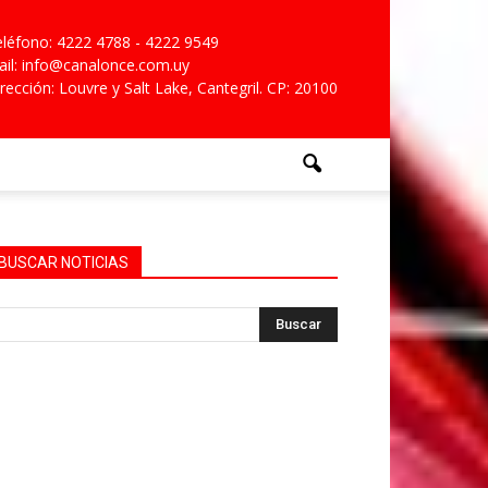
léfono: 4222 4788 - 4222 9549
il: info@canalonce.com.uy
rección: Louvre y Salt Lake, Cantegril. CP: 20100
BUSCAR NOTICIAS