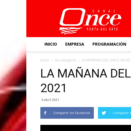
Canal
Once
INICIO
EMPRESA
PROGRAMACIÓN
Inicio
Sin categoría
LA MAÑANA DEL ONCE 06 DE 
LA MAÑANA DEL 
2021
6 abril 2021
Compartir en Facebook
Compartir 