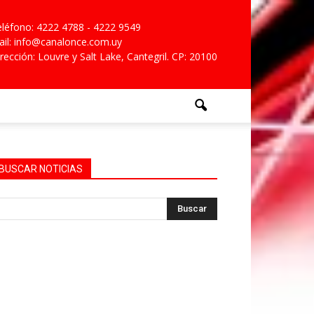
léfono: 4222 4788 - 4222 9549
il: info@canalonce.com.uy
rección: Louvre y Salt Lake, Cantegril. CP: 20100
BUSCAR NOTICIAS