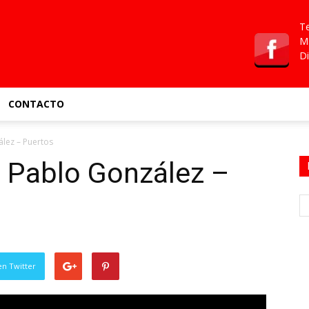
Te
Ma
Di
CONTACTO
lez – Puertos
o Pablo González –
en Twitter