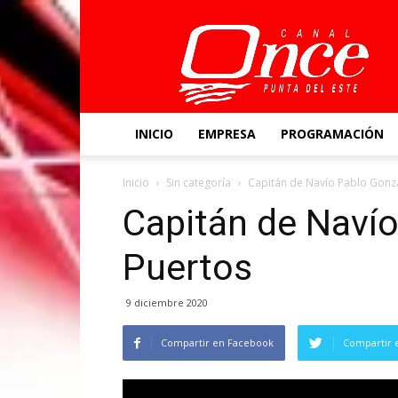
Canal
Once
INICIO
EMPRESA
PROGRAMACIÓN
Inicio
Sin categoría
Capitán de Navío Pablo Gonzá
Capitán de Naví
Puertos
9 diciembre 2020
Compartir en Facebook
Compartir 