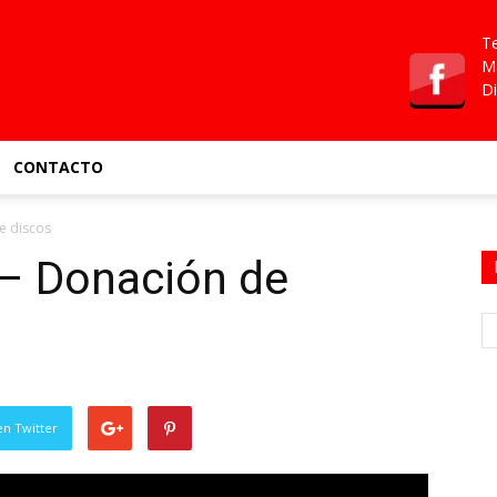
Te
Ma
Di
CONTACTO
e discos
– Donación de
en Twitter