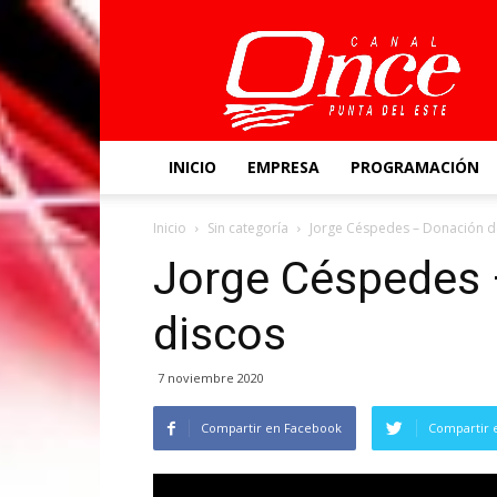
Canal
Once
INICIO
EMPRESA
PROGRAMACIÓN
Inicio
Sin categoría
Jorge Céspedes – Donación d
Jorge Céspedes 
discos
7 noviembre 2020
Compartir en Facebook
Compartir 