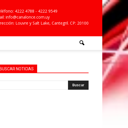
léfono: 4222 4788 - 4222 9549
il: info@canalonce.com.uy
rección: Louvre y Salt Lake, Cantegril. CP: 20100
BUSCAR NOTICIAS