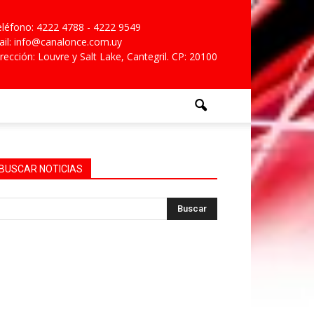
léfono: 4222 4788 - 4222 9549
il: info@canalonce.com.uy
rección: Louvre y Salt Lake, Cantegril. CP: 20100
BUSCAR NOTICIAS