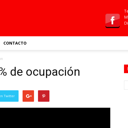
Te
Ma
Di
CONTACTO
ón
0% de ocupación
en Twitter