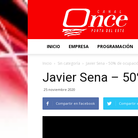
Canal
Once
INICIO
EMPRESA
PROGRAMACIÓN
Inicio
Sin categoría
Javier Sena – 50% de ocupaci
Javier Sena – 5
25 noviembre 2020
Compartir en Facebook
Compartir 