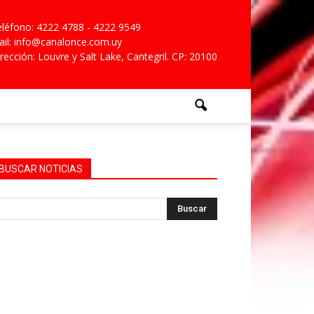
léfono: 4222 4788 - 4222 9549
il: info@canalonce.com.uy
rección: Louvre y Salt Lake, Cantegril. CP: 20100
BUSCAR NOTICIAS