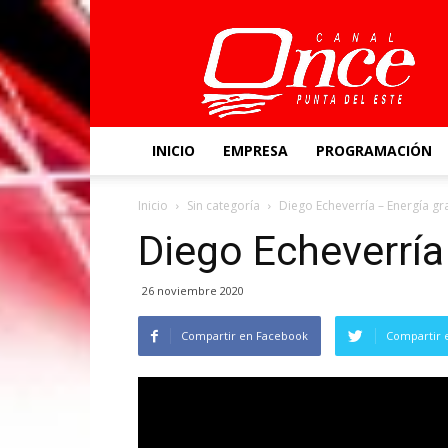
Canal
Once
INICIO
EMPRESA
PROGRAMACIÓN
Inicio
Sin categoría
Diego Echeverría – Energía gra
Diego Echeverría
26 noviembre 2020
Compartir en Facebook
Compartir 