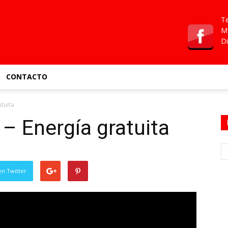
Te
Ma
Di
CONTACTO
tuita
 – Energía gratuita
en Twitter