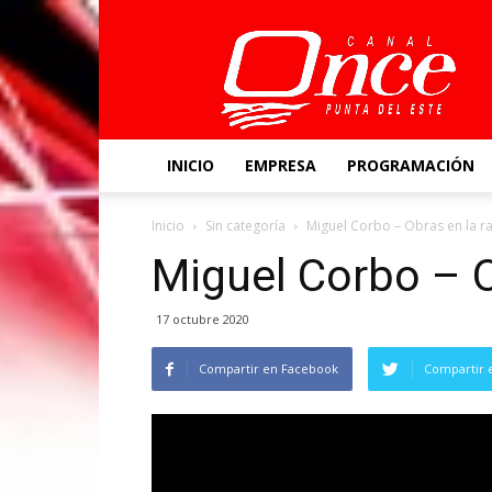
Canal
Once
INICIO
EMPRESA
PROGRAMACIÓN
Inicio
Sin categoría
Miguel Corbo – Obras en la r
Miguel Corbo – O
17 octubre 2020
Compartir en Facebook
Compartir 