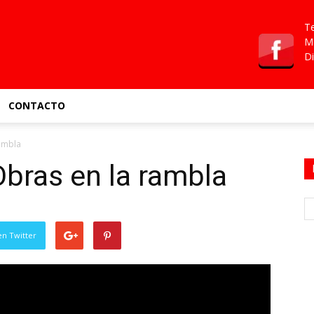
Te
Ma
Di
CONTACTO
ambla
bras en la rambla
en Twitter