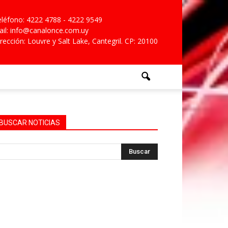
léfono: 4222 4788 - 4222 9549
il: info@canalonce.com.uy
rección: Louvre y Salt Lake, Cantegril. CP: 20100
BUSCAR NOTICIAS