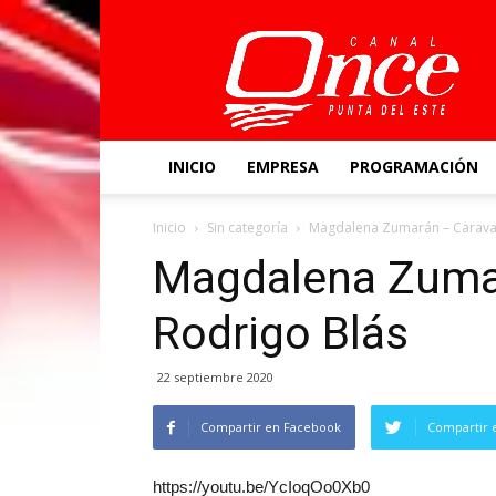
Canal
Once
INICIO
EMPRESA
PROGRAMACIÓN
Inicio
Sin categoría
Magdalena Zumarán – Carava
Magdalena Zuma
Rodrigo Blás
22 septiembre 2020
Compartir en Facebook
Compartir 
https://youtu.be/YcIoqOo0Xb0