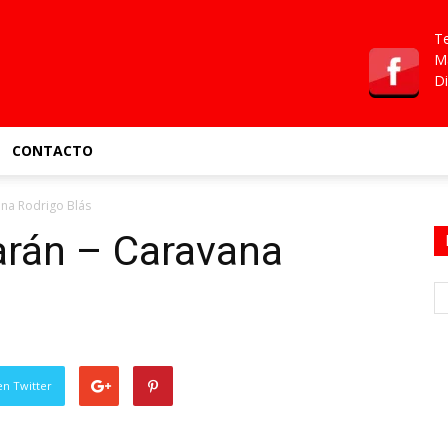
Te
Ma
Di
CONTACTO
na Rodrigo Blás
rán – Caravana
en Twitter