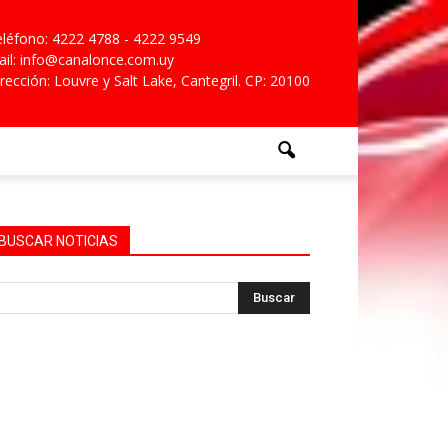
léfono: 4222 4788 - 4222 9549
il: info@canalonce.com.uy
rección: Louvre y Salt Lake, Cantegril. CP: 20100
BUSCAR NOTICIAS