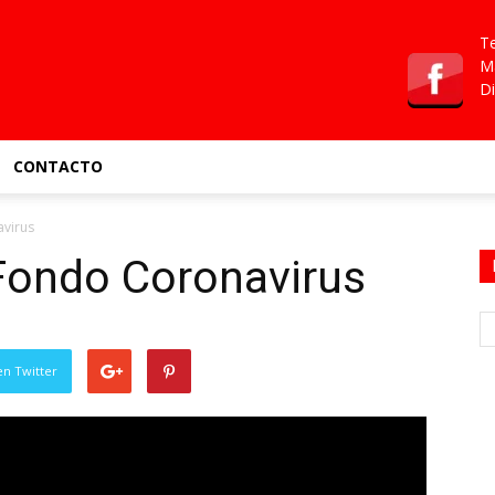
Te
Ma
Di
CONTACTO
avirus
 Fondo Coronavirus
en Twitter