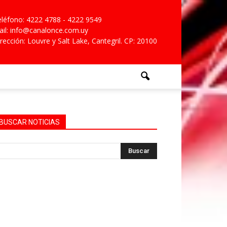
léfono: 4222 4788 - 4222 9549
il: info@canalonce.com.uy
rección: Louvre y Salt Lake, Cantegril. CP: 20100
BUSCAR NOTICIAS