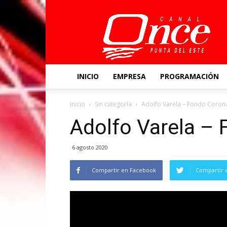
Canal
Once
INICIO
EMPRESA
PROGRAMACIÓN
Inicio
Sin categoría
Adolfo Varela – Fondo Coron
Adolfo Varela –
6 agosto 2020
Compartir en Facebook
Compartir 