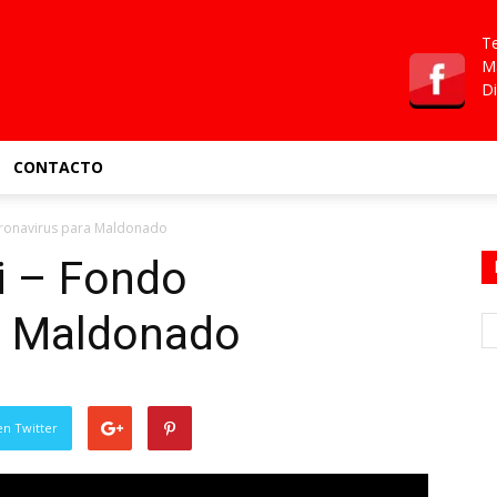
Te
Ma
Di
CONTACTO
oronavirus para Maldonado
i – Fondo
a Maldonado
en Twitter