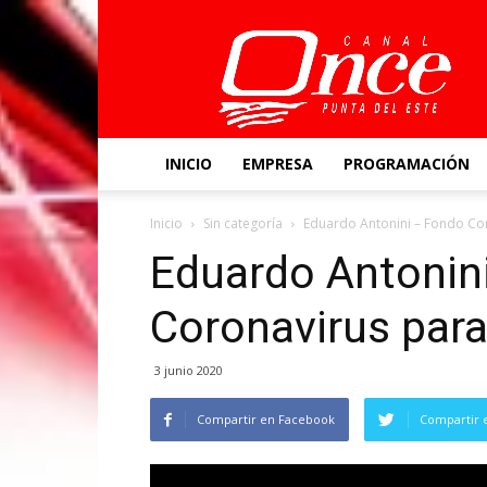
Canal
Once
INICIO
EMPRESA
PROGRAMACIÓN
Inicio
Sin categoría
Eduardo Antonini – Fondo C
Eduardo Antonin
Coronavirus par
3 junio 2020
Compartir en Facebook
Compartir 