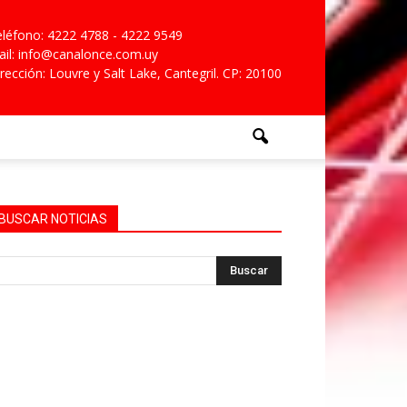
léfono: 4222 4788 - 4222 9549
il: info@canalonce.com.uy
rección: Louvre y Salt Lake, Cantegril. CP: 20100
BUSCAR NOTICIAS