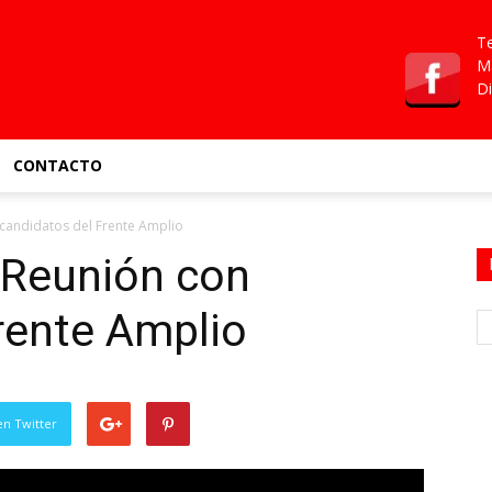
Te
Ma
Di
CONTACTO
 candidatos del Frente Amplio
 Reunión con
rente Amplio
en Twitter