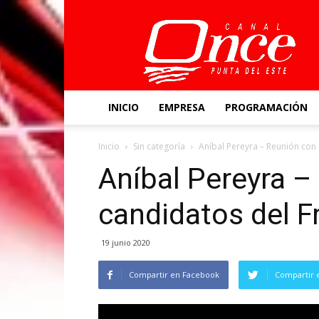
Canal
Once
INICIO
EMPRESA
PROGRAMACIÓN
Inicio
Sin categoría
Aníbal Pereyra – Reunión con
Aníbal Pereyra –
candidatos del F
19 junio 2020
Compartir en Facebook
Compartir 