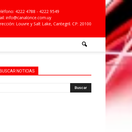
léfono: 4222 4788 - 4222 9549
il: info@canalonce.com.uy
rección: Louvre y Salt Lake, Cantegril. CP: 20100
BUSCAR NOTICIAS