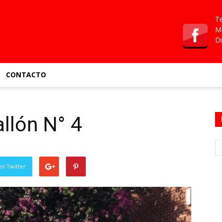
Te
Ma
Di
CONTACTO
allón N° 4
en Twitter