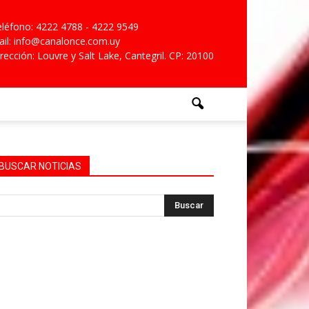
léfono: 4222 4788 - 4222 9549
il: info@canalonce.com.uy
rección: Louvre y Salt Lake, Cantegril. CP: 20100
BUSCAR NOTICIAS