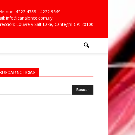
léfono: 4222 4788 - 4222 9549
il: info@canalonce.com.uy
rección: Louvre y Salt Lake, Cantegril. CP: 20100
BUSCAR NOTICIAS