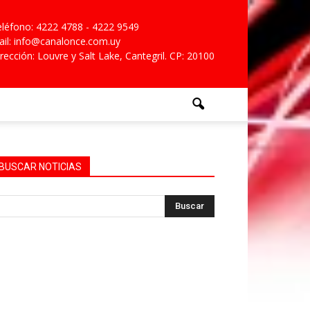
léfono: 4222 4788 - 4222 9549
il: info@canalonce.com.uy
rección: Louvre y Salt Lake, Cantegril. CP: 20100
BUSCAR NOTICIAS