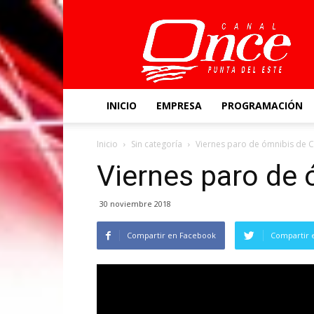
Canal
Once
INICIO
EMPRESA
PROGRAMACIÓN
Inicio
Sin categoría
Viernes paro de ómnibis de 
Viernes paro de
30 noviembre 2018
Compartir en Facebook
Compartir 