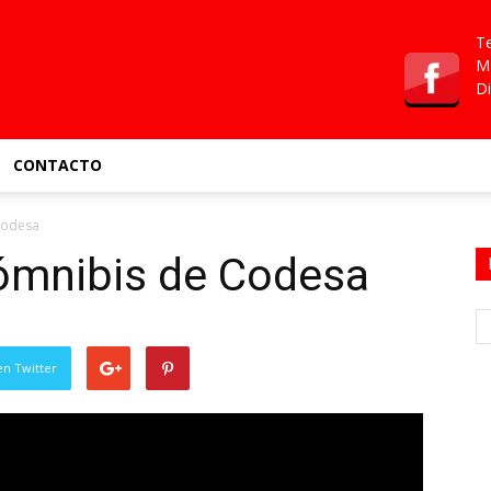
Te
Ma
Di
CONTACTO
Codesa
 ómnibis de Codesa
en Twitter