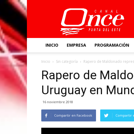
Canal
Once
INICIO
EMPRESA
PROGRAMACIÓN
Inicio
Sin categoría
Rapero de Maldonado repres
Rapero de Maldo
Uruguay en Mund
16 noviembre 2018
Compartir en Facebook
Compartir 