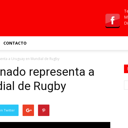
Te
Ma
Di
CONTACTO
enta a Uruguay en Mundial de Rugby
nado representa a
ial de Rugby
en Twitter