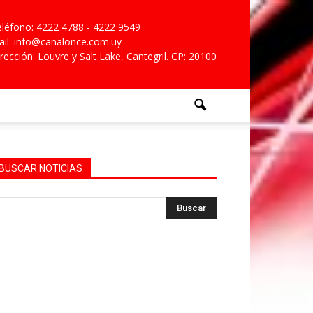
léfono: 4222 4788 - 4222 9549
il: info@canalonce.com.uy
rección: Louvre y Salt Lake, Cantegril. CP: 20100
BUSCAR NOTICIAS